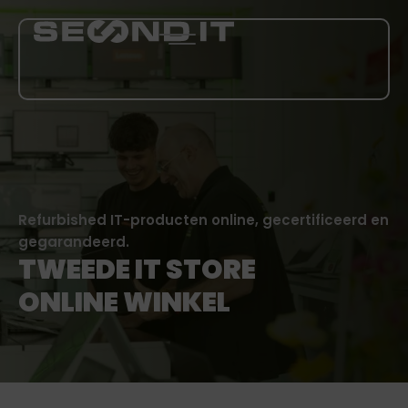
DIENSTEN
OVER ONS
Refurbished IT-producten online, gecertificeerd en
BLOG
gegarandeerd.
TWEEDE IT STORE
CARRIÈRE
ONLINE WINKEL
MEER