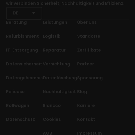
wir verbinden Sicherheit, Nachhaltigkeit und Effizienz.
DE
Beratung
Leistungen
Über Uns
Refurbishment
Logistik
Standorte
IT-Entsorgung
Reparatur
Zertifikate
Datensicherheit
Vernichtung
Partner
Datengeheimnis
Datenlöschung
Sponsoring
Pelicase
Nachhaltigkeit
Blog
Rollwagen
Blancco
Karriere
Datenschutz
Cookies
Kontakt
AGB
Impressum