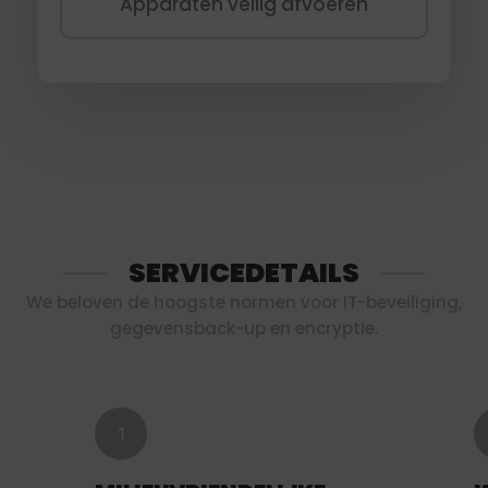
Apparaten veilig afvoeren
SERVICEDETAILS
We beloven de hoogste normen voor IT-beveiliging,
gegevensback-up en encryptie.
1