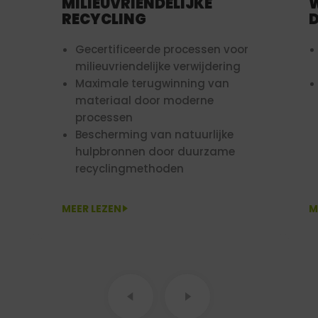
MILIEUVRIENDELIJKE
W
RECYCLING
Gecertificeerde processen voor
milieuvriendelijke verwijdering
Maximale terugwinning van
materiaal door moderne
processen
h
Bescherming van natuurlijke
hulpbronnen door duurzame
recyclingmethoden
MEER LEZEN
M