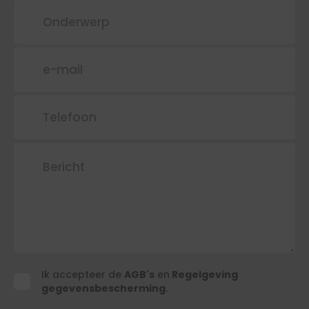
Ik accepteer de
AGB's
en
Regelgeving
Ik
gegevensbescherming
.
accepteer
de