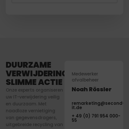
DUURZAME
VERWIJDERING,
Medewerker
Medewerker
SLIMME ACTIE
afvalbeheer
afvalbeheer
Noah Rössler
Noah Rössler
Onze experts organiseren
uw IT-verwijdering veilig
d-
remarketing@second-
remarketing@second-
en duurzaam. Met
it.de
it.de
naadloze vernietiging
+ 49 (0) 791 954 000-
+ 49 (0) 791 954 000-
van gegevensdragers,
55
55
uitgebreide recycling van