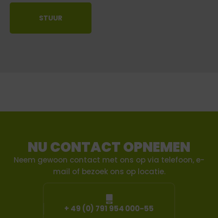
algemene
voorwaarden
STUUR
en
de
regels
voor
gegevensbescherming.
NU CONTACT OPNEMEN
Neem gewoon contact met ons op via telefoon, e-
mail of bezoek ons op locatie.
+ 49 (0) 791 954 000-55