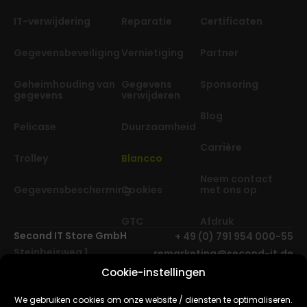
IT-verwijdering
Reparatie
Certificaten
Gegevensbeveiliging
Vernietiging
Partner
Geheimhouding van
Gegevens
Sponsoring
gegevens
verwijderen
Blog
Pelicase
Duurzaamheid
Carrière
Trolley
Blancco
Neem contact
Gegevensbescherming
Cookies
met ons op
GTC
Afdruk
Second IT Store GmbH
+ 49 (0) 791 954 000-55
Steinbeisweg 1
remarketing@second-it.de
74523 Schwäbisch Hall
Cookie-instellingen
Duitsland, Europa
2025 © Second IT Store
We gebruiken cookies om onze website / diensten te optimaliseren.
GmbH. Alle rechten