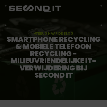
TERUG NAAR DE BLOG
SMARTPHONE RECYCLING
DIENSTEN
& MOBIELE TELEFOON
OVER ONS
RECYCLING -
MILIEUVRIENDELIJKE IT-
BLOG
VERWIJDERING BIJ
SECOND IT
CARRIÈRE
MEER