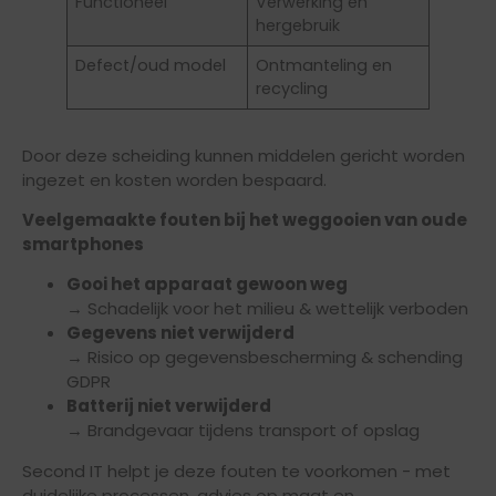
Functioneel
Verwerking en
hergebruik
Defect/oud model
Ontmanteling en
recycling
Door deze scheiding kunnen middelen gericht worden
ingezet en kosten worden bespaard.
Veelgemaakte fouten bij het weggooien van oude
smartphones
Gooi het apparaat gewoon weg
→ Schadelijk voor het milieu & wettelijk verboden
Gegevens niet verwijderd
→ Risico op gegevensbescherming & schending
GDPR
Batterij niet verwijderd
→ Brandgevaar tijdens transport of opslag
Second IT helpt je deze fouten te voorkomen - met
duidelijke processen, advies op maat en