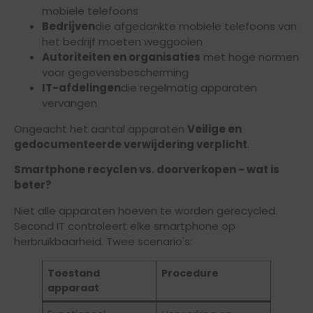
mobiele telefoons
Bedrijven
die afgedankte mobiele telefoons van
het bedrijf moeten weggooien
Autoriteiten en organisaties
met hoge normen
voor gegevensbescherming
IT-afdelingen
die regelmatig apparaten
vervangen
Ongeacht het aantal apparaten
Veilige en
gedocumenteerde verwijdering verplicht
.
Smartphone recyclen vs. doorverkopen - wat is
beter?
Niet alle apparaten hoeven te worden gerecycled.
Second IT controleert elke smartphone op
herbruikbaarheid. Twee scenario's:
Toestand
Procedure
apparaat