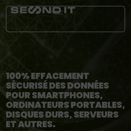
PRESTATIONS
À PROPOS DE NOUS
100% EFFACEMENT
BLOG
SÉCURISÉ DES DONNÉES
CARRIÈRE
POUR SMARTPHONES,
ORDINATEURS PORTABLES,
PLUS
DISQUES DURS, SERVEURS
ET AUTRES.