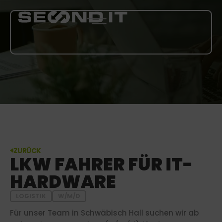
LEISTUNGEN
ÜBER UNS
BLOG
ZURÜCK
KARRIERE
LKW FAHRER FÜR IT-
HARDWARE
MEHR
LOGISTIK
W/M/D
Für unser Team in Schwäbisch Hall suchen wir ab