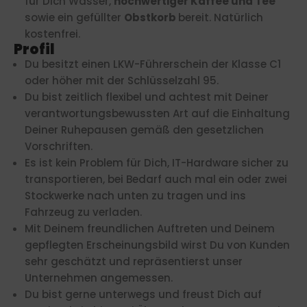
für Dich Wasser,
hochwertiger Kaffee und Tee
sowie ein gefüllter
Obstkorb
bereit. Natürlich
kostenfrei.
Profil
Du besitzt einen LKW-Führerschein der Klasse C1
oder höher mit der Schlüsselzahl 95.
Du bist zeitlich flexibel und achtest mit Deiner
verantwortungsbewussten Art auf die Einhaltung
Deiner Ruhepausen gemäß den gesetzlichen
Vorschriften.
Es ist kein Problem für Dich, IT-Hardware sicher zu
transportieren, bei Bedarf auch mal ein oder zwei
Stockwerke nach unten zu tragen und ins
Fahrzeug zu verladen.
Mit Deinem freundlichen Auftreten und Deinem
gepflegten Erscheinungsbild wirst Du von Kunden
sehr geschätzt und repräsentierst unser
Unternehmen angemessen.
Du bist gerne unterwegs und freust Dich auf