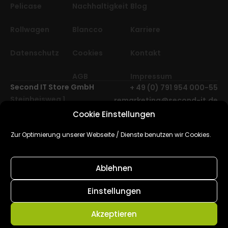
Pelicase
Nachhaltigkeit
Blog
Rollwagen
Blancco
Karriere
Datenschutz
Cookies
Kontakt
AGB
Impressum
Second IT Store GmbH
+ 49 (0) 791 954 000-55
Steinbeisweg 1
remarketing@second-it.de
74523 Schwäbisch Hall
Cookie Einstellungen
Deutschland, Europa
2025 © Second IT Store
Zur Optimierung unserer Webseite / Dienste benutzen wir Cookies.
GmbH. Alle Rechte
vorbehalten.
Ablehnen
Cube Media | Agentur für
Webdesign,
Einstellungen
Softwareentwicklung & SEO
Akzeptieren
Hamburg