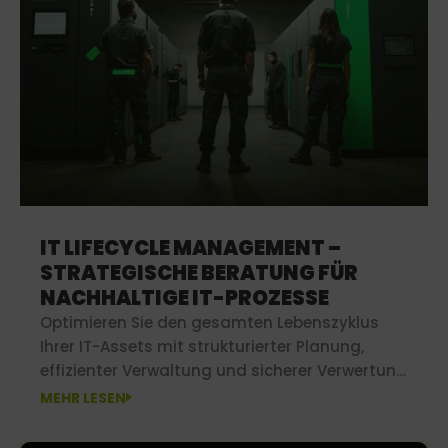
IT LIFECYCLE MANAGEMENT –
STRATEGISCHE BERATUNG FÜR
NACHHALTIGE IT-PROZESSE
Optimieren Sie den gesamten Lebenszyklus
Ihrer IT-Assets mit strukturierter Planung,
effizienter Verwaltung und sicherer Verwertung
für nachhaltige, wirtschaftliche IT-Prozesse.
MEHR LESEN