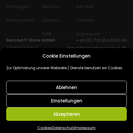
Rollwagen
Blancco
Karriere
Datenschutz
Cookies
Kontakt
AGB
Impressum
Second IT Store GmbH
+ 49 (0) 791 954 000-55
Steinbeisweg 1
remarketing@second-it.de
74523 Schwäbisch Hall
Cookie Einstellungen
Deutschland, Europa
2025 © Second IT Store
Zur Optimierung unserer Webseite / Dienste benutzen wir Cookies.
GmbH. Alle Rechte
vorbehalten.
Ablehnen
Cube Media | Agentur für
Webdesign,
Einstellungen
Softwareentwicklung & SEO
Akzeptieren
Hamburg
Cookies
Datenschutz
Impressum