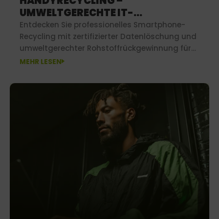
HANDYRECYCLING –
UMWELTGERECHTE IT-
ENTSORGUNG BEI SECOND IT
Entdecken Sie professionelles Smartphone-
Recycling mit zertifizierter Datenlöschung und
umweltgerechter Rohstoffrückgewinnung für
maximale Sicherheit und Nachhaltigkeit.
MEHR LESEN