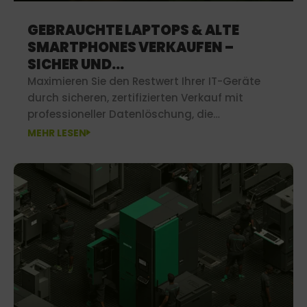
GEBRAUCHTE LAPTOPS & ALTE
SMARTPHONES VERKAUFEN –
SICHER UND
DATENSCHUTZGERECHT
Maximieren Sie den Restwert Ihrer IT-Geräte
durch sicheren, zertifizierten Verkauf mit
professioneller Datenlöschung, die
Wirtschaftlichkeit und Datenschutz perfekt
MEHR LESEN
vereint.