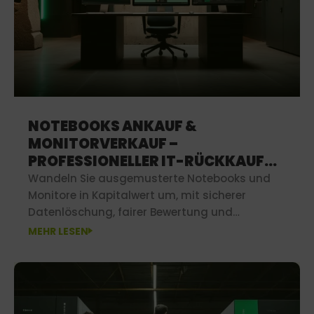
NOTEBOOKS ANKAUF &
MONITORVERKAUF –
PROFESSIONELLER IT-RÜCKKAUF
MIT SICHERHEIT
Wandeln Sie ausgemusterte Notebooks und
Monitore in Kapitalwert um, mit sicherer
Datenlöschung, fairer Bewertung und
transparenten Ankaufprozessen für
MEHR LESEN
Unternehmen.