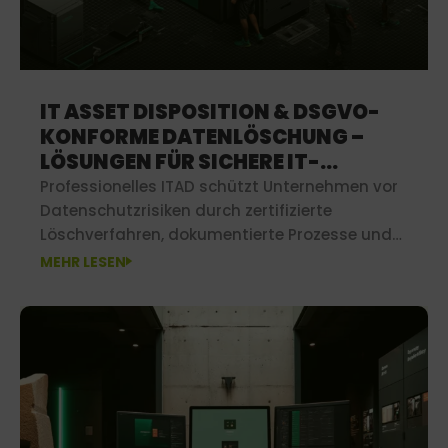
IT ASSET DISPOSITION & DSGVO-
KONFORME DATENLÖSCHUNG –
LÖSUNGEN FÜR SICHERE IT-
ENTSORGUNG
Professionelles ITAD schützt Unternehmen vor
Datenschutzrisiken durch zertifizierte
Löschverfahren, dokumentierte Prozesse und
umweltgerechte Verwertung ausgedienter IT-
MEHR LESEN
Assets.