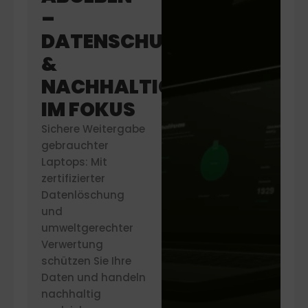
–
DATENSCHUTZ
&
NACHHALTIGKEIT
IM FOKUS
Sichere Weitergabe
gebrauchter
Laptops: Mit
zertifizierter
Datenlöschung
und
umweltgerechter
Verwertung
schützen Sie Ihre
Daten und handeln
nachhaltig