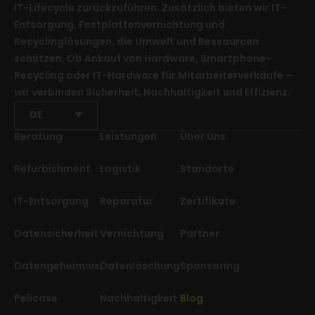
IT-Lifecycle zurückzuführen. Zusätzlich bieten wir IT-
Entsorgung, Festplattenvernichtung und
Recyclinglösungen, die Umwelt und Ressourcen
schützen. Ob Ankauf von Hardware, Smartphone-
Recycling oder IT-Hardware für Mitarbeiterverkäufe –
wir verbinden Sicherheit, Nachhaltigkeit und Effizienz.
DE
Beratung
Leistungen
Über Uns
Refurbishment
Logistik
Standorte
IT-Entsorgung
Reparatur
Zertifikate
Datensicherheit
Vernichtung
Partner
Datengeheimnis
Datenlöschung
Sponsoring
Pelicase
Nachhaltigkeit
Blog