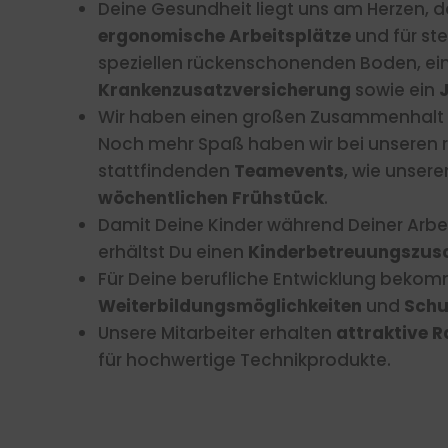
Deine Gesundheit liegt uns am Herzen, d
ergonomische Arbeitsplätze
und für st
speziellen rückenschonenden Boden, ein
Krankenzusatzversicherung
sowie ein
Wir haben einen großen Zusammenhalt u
Noch mehr Spaß haben wir bei unseren
stattfindenden
Teamevents
, wie unse
wöchentlichen Frühstück
.
Damit Deine Kinder während Deiner Arbeit
erhältst Du einen
Kinderbetreuungszus
Für Deine berufliche Entwicklung beko
Weiterbildungsmöglichkeiten
und
Schu
Unsere Mitarbeiter erhalten
attraktive
R
für hochwertige Technikprodukte.