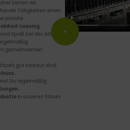
aher bieten wir
ehende Tätigkeiten einen
e private
JobRad-Leasing.
nd Spaß bei der Arbeit.
 regelmäßig
rem gemeinsamen
szeit gut betreut sind,
chuss.
mmst Du regelmäßig
lungen.
abatte
in unseren Stores