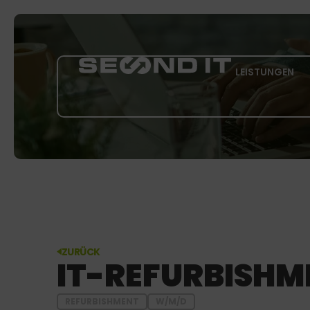
LEISTUNGEN
ZURÜCK
IT-REFURBISHM
REFURBISHMENT
W/M/D