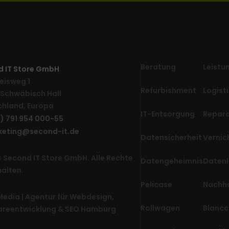
Beratung
Leistu
d IT Store GmbH
eisweg 1
Refurbishment
Logisti
Schwäbisch Hall
hland, Europa
IT-Entsorgung
Repara
0) 791 954 000-55
keting@second-it.de
Datensicherheit
Vernic
 Second IT Store GmbH. Alle Rechte
Datengeheimnis
Daten
alten.
Pelicase
Nachha
edia | Agentur für Webdesign,
Rollwagen
Blanc
areentwicklung & SEO Hamburg