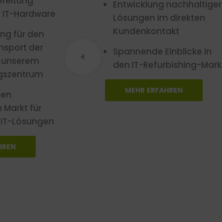
reitung
Entwicklung nachhaltiger
 IT-Hardware
Lösungen im direkten
Kundenkontakt
ng für den
nsport der
Spannende Einblicke in
 unserem
den IT-Refurbishing-Mark
gszentrum
MEHR ERFAHREN
den
Markt für
 IT-Lösungen
HREN