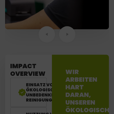
IMPACT
WIR
OVERVIEW
ARBEITEN
EINSATZ VON
HART
ÖKOLOGISCH
DARAN,
UNBEDENKLICHEN
REINIGUNGSMITTELN
UNSEREN
ÖKOLOGISCHE