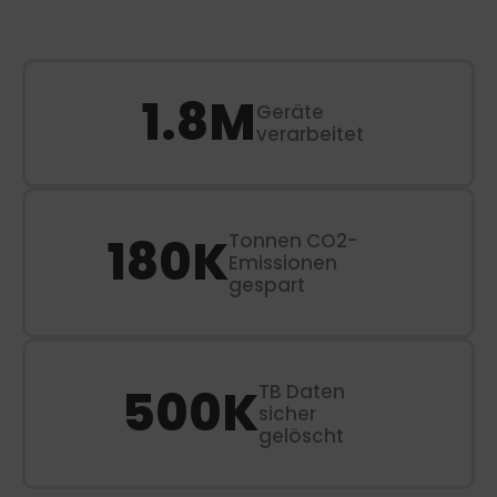
1.8
M
Geräte
verarbeitet
180
K
Tonnen CO2-
Emissionen
gespart
500
K
TB Daten
sicher
gelöscht