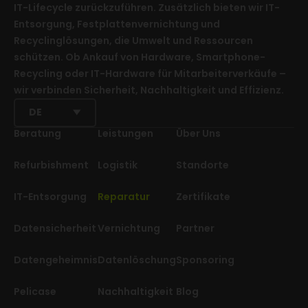
IT-Lifecycle zurückzuführen. Zusätzlich bieten wir IT-
Entsorgung, Festplattenvernichtung und
Recyclinglösungen, die Umwelt und Ressourcen
schützen. Ob Ankauf von Hardware, Smartphone-
Recycling oder IT-Hardware für Mitarbeiterverkäufe –
wir verbinden Sicherheit, Nachhaltigkeit und Effizienz.
DE
Beratung
Leistungen
Über Uns
Refurbishment
Logistik
Standorte
IT-Entsorgung
Reparatur
Zertifikate
Datensicherheit
Vernichtung
Partner
Datengeheimnis
Datenlöschung
Sponsoring
Pelicase
Nachhaltigkeit
Blog