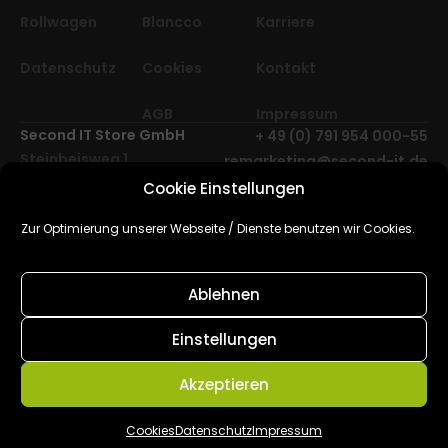
Rollwagen
Blancco
Karriere
Datenschutz
Cookies
Kontakt
AGB
Impressum
Second IT Store GmbH
+ 49 (0) 791 954 000-55
Steinbeisweg 1
remarketing@second-it.de
74523 Schwäbisch Hall
Cookie Einstellungen
Deutschland, Europa
2025 © Second IT Store
Zur Optimierung unserer Webseite / Dienste benutzen wir Cookies.
GmbH. Alle Rechte
vorbehalten.
Ablehnen
Cube Media | Agentur für
Webdesign,
Einstellungen
Softwareentwicklung & SEO
Akzeptieren
Hamburg
Cookies
Datenschutz
Impressum