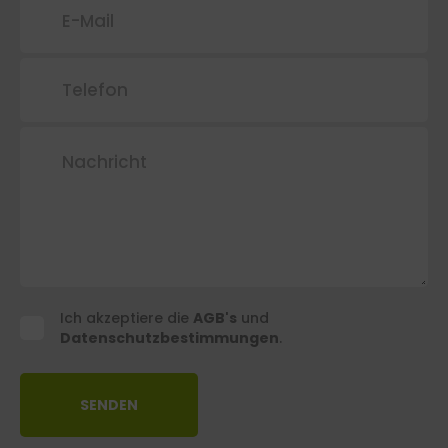
Ich akzeptiere die
AGB's
und
Ich
Datenschutzbestimmungen
.
akzeptiere
die
AGB
und
SENDEN
Datenschutzbestimmungen.