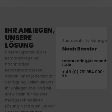
IHR ANLIEGEN,
UNSERE
er
Sustainability Manager
Sustainability Manager
LÖSUNG
Noah Rössler
Noah Rössler
Unsere Experten für IT-
Remarketing und
d-
remarketing@second-
remarketing@second-
nachhaltige
it.de
it.de
Reparaturprozesse
+ 49 (0) 791 954 000-
+ 49 (0) 791 954 000-
55
55
stehen Ihnen jederzeit zur
Verfügung. Teilen Sie uns
Ihr Anliegen mit, und wir
entwickeln für Sie eine
maßgeschneiderte
Lösung. Vertrauen Sie auf