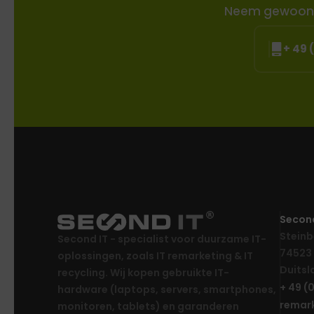
Neem gewoon co
+ 49 
Secon
Steinb
Second IT - specialist voor duurzame IT-
74523 
oplossingen, zoals IT remarketing & IT
Duitsl
recycling. Wij kopen gebruikte IT-
+ 49 (
hardware (laptops, servers, smartphones,
remar
monitoren, tablets) en garanderen