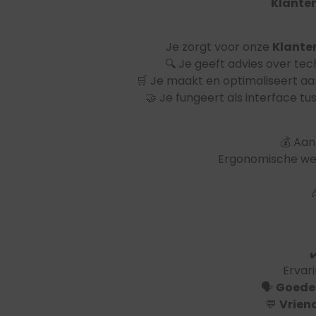
Klante
Je zorgt voor onze
Klante
🔍 Je geeft advies over te
🛒 Je maakt en optimaliseert aa
🤝 Je fungeert als interface t
💰 Aan
Ergonomische we
✔
Ervari
🗣️
Goede 
💬
Vriend