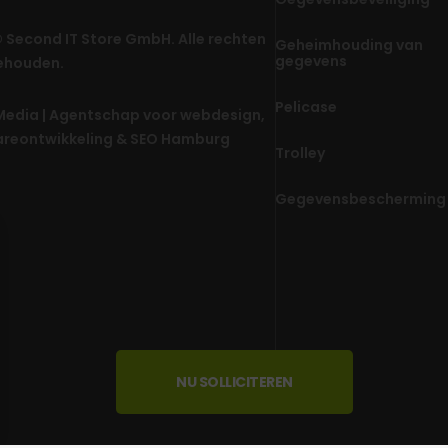
 Second IT Store GmbH. Alle rechten
Geheimhouding van
gegevens
ehouden.
Pelicase
edia | Agentschap voor webdesign,
areontwikkeling & SEO Hamburg
Trolley
Gegevensbescherming
NU SOLLICITEREN