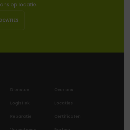
ons op locatie.
OCATIES
Diensten
Over ons
Logistiek
Locaties
Reparatie
Certificaten
Vernietiging
Partner