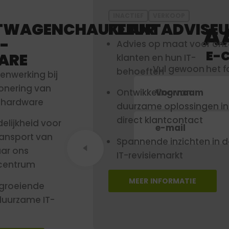
INACTIEF
VERKOOP
TWAGENCHAUFFEUR
KLANTADVISE
A
T-
Advies op maat voor onz
E-
ARE
klanten en hun IT-
Vul gewoon het fo
behoeften
enwerking bij
ionering van
Ontwikkeling van
T-hardware
duurzame oplossingen in
direct klantcontact
elijkheid voor
transport van
Spannende inzichten in d
ar ons
IT-revisiemarkt
centrum
MEER INFORMATIE
e groeiende
duurzame IT-