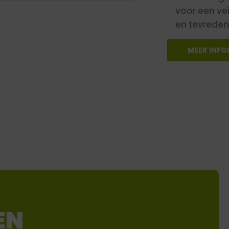
voor een vei
en tevreden
MEER INFO
EN