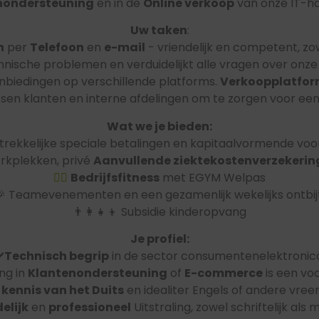
nondersteuning
en in de
Online verkoop
van onze IT-h
Uw taken
:
n
per
Telefoon
en
e-mail
- vriendelijk en competent, zo
chnische problemen en verduidelijkt alle vragen over onze
nbiedingen op verschillende platforms.
Verkoopplatfo
ussen klanten en interne afdelingen om te zorgen voor ee
Wat we je bieden:
trekkelijke speciale betalingen en kapitaalvormende voo
rkplekken, privé
Aanvullende ziektekostenverzekerin
🏋️‍♂️
Bedrijfsfitness
met EGYM Welpas
🎉 Teamevenementen en een gezamenlijk wekelijks ontbijt
👨‍👩‍👧‍👦 Subsidie kinderopvang
Je profiel:
️
Technisch begrip
in de sector consumentenelektronic
ng in
Klantenondersteuning
of
E-commerce
is een voo
kennis van het Duits
en idealiter Engels of andere vree
elijk
en
professioneel
Uitstraling, zowel schriftelijk als 