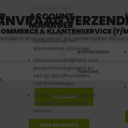
ORDERVERWERKING
UR
ACCOUNT
ANVRAAG VERZEND
MANAGER
e
COMMERCE & KLANTENSERVICE (F/M
Onze zakelijke klanten
rmulier in en stuur het op. We nemen binnen 48 uur 
ondersteunen en
klantrelaties uitbreiden
Verantwoordelijkheid voor
projectmanagement en
het op tijd afhandelen
e
van bestellingen
IT-levenscyclusadvies en
VERZENDEN
acquisitie van nieuwe
klanten
MEER INFORMATIE