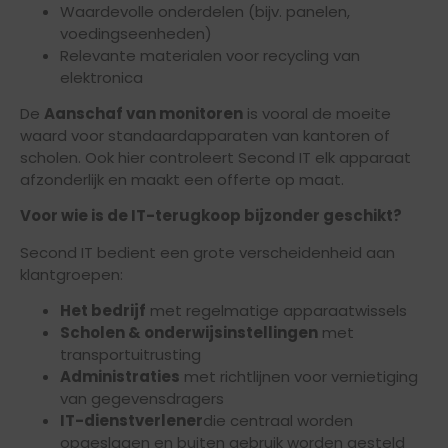
Waardevolle onderdelen (bijv. panelen,
voedingseenheden)
Relevante materialen voor recycling van
elektronica
De
Aanschaf van monitoren
is vooral de moeite
waard voor standaardapparaten van kantoren of
scholen. Ook hier controleert Second IT elk apparaat
afzonderlijk en maakt een offerte op maat.
Voor wie is de IT-terugkoop bijzonder geschikt?
Second IT bedient een grote verscheidenheid aan
klantgroepen:
Het bedrijf
met regelmatige apparaatwissels
Scholen & onderwijsinstellingen
met
transportuitrusting
Administraties
met richtlijnen voor vernietiging
van gegevensdragers
IT-dienstverlener
die centraal worden
opgeslagen en buiten gebruik worden gesteld