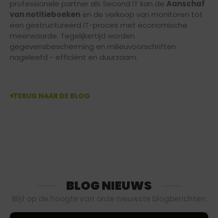
professionele partner als Second IT kan de
Aanschaf
van notitieboeken
en de verkoop van monitoren tot
een gestructureerd IT-proces met economische
meerwaarde. Tegelijkertijd worden
gegevensbescherming en milieuvoorschriften
nageleefd - efficiënt en duurzaam.
TERUG NAAR DE BLOG
BLOG NIEUWS
Blijf op de hoogte van onze nieuwste blogberichten.