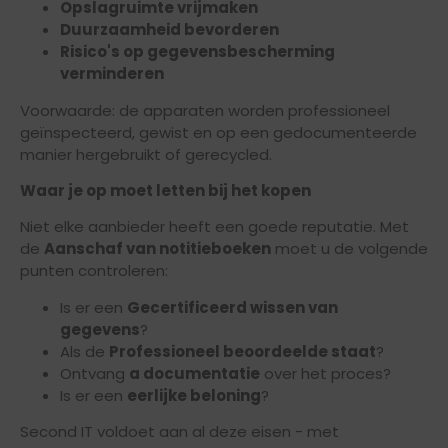
Opslagruimte vrijmaken
Duurzaamheid bevorderen
Risico's op gegevensbescherming
verminderen
Voorwaarde: de apparaten worden professioneel
geïnspecteerd, gewist en op een gedocumenteerde
manier hergebruikt of gerecycled.
Waar je op moet letten bij het kopen
Niet elke aanbieder heeft een goede reputatie. Met
de
Aanschaf van notitieboeken
moet u de volgende
punten controleren:
Is er een
Gecertificeerd wissen van
gegevens
?
Als de
Professioneel beoordeelde staat
?
Ontvang
a documentatie
over het proces?
Is er een
eerlijke beloning
?
Second IT voldoet aan al deze eisen - met