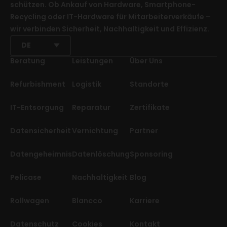
schützen. Ob Ankauf von Hardware, Smartphone-
Recycling oder IT-Hardware für Mitarbeiterverkäufe –
wir verbinden Sicherheit, Nachhaltigkeit und Effizienz.
DE
Beratung
Leistungen
Über Uns
Refurbishment
Logistik
Standorte
IT-Entsorgung
Reparatur
Zertifikate
Datensicherheit
Vernichtung
Partner
Datengeheimnis
Datenlöschung
Sponsoring
Pelicase
Nachhaltigkeit
Blog
Rollwagen
Blancco
Karriere
Datenschutz
Cookies
Kontakt