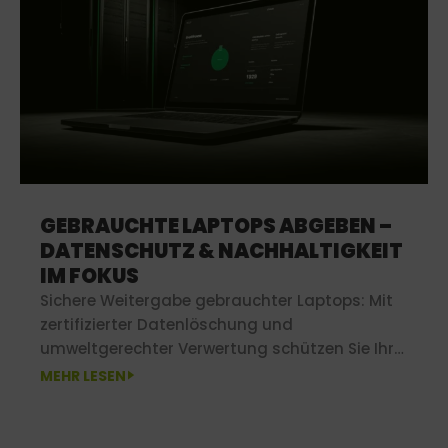
GEBRAUCHTE LAPTOPS ABGEBEN –
DATENSCHUTZ & NACHHALTIGKEIT
IM FOKUS
Sichere Weitergabe gebrauchter Laptops: Mit
zertifizierter Datenlöschung und
umweltgerechter Verwertung schützen Sie Ihre
Daten und handeln nachhaltig zugleich.
MEHR LESEN