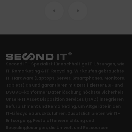
Second IT - Spezialist für nachhaltige IT-Lösungen, wie
IT-Remarketing & IT-Recycling. Wir kaufen gebrauchte
IT-Hardware (Laptops, Server, Smartphones, Monitore,
Tablets) an und garantieren mit zertifizierter BSI- und
DSGVO-konformer Datenlöschung höchste Sicherheit.
Unsere IT Asset Disposition Services (ITAD) integrieren
Refurbishment und Remarketing, um Altgeräte in den
IT-Lifecycle zurückzuführen. Zusätzlich bieten wir IT-
Entsorgung, Festplattenvernichtung und
Recyclinglösungen, die Umwelt und Ressourcen