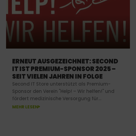
ERNEUT AUSGEZEICHNET: SECOND
IT IST PREMIUM-SPONSOR 2025 –
SEIT VIELEN JAHREN IN FOLGE
Second IT Store unterstützt als Premium-
Sponsor den Verein "Help! – Wir helfen!" und
fördert medizinische Versorgung für
Bedürftige in ärmeren Regionen.
MEHR LESEN