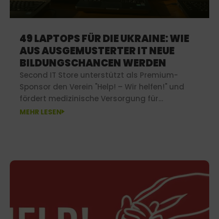
49 LAPTOPS FÜR DIE UKRAINE: WIE
AUS AUSGEMUSTERTER IT NEUE
BILDUNGSCHANCEN WERDEN
Second IT Store unterstützt als Premium-
Sponsor den Verein "Help! – Wir helfen!" und
fördert medizinische Versorgung für
Bedürftige in ärmeren Regionen.
MEHR LESEN