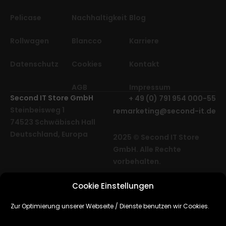
Pelicase
Nachhaltigkeit
Blog
Rollwagen
Blancco
Karriere
Datenschutz
Cookies
Kontakt
AGB
Impressum
Second IT Store GmbH
+ 49 (0) 791 954 000-55
Steinbeisweg 1
remarketing@second-it.de
74523 Schwäbisch Hall
Deutschland, Europa
2025 © Second IT Store
GmbH. Alle Rechte
vorbehalten.
Cookie Einstellungen
Cube Media | Agentur für
Webdesign,
Zur Optimierung unserer Webseite / Dienste benutzen wir Cookies.
Softwareentwicklung & SEO
Hamburg