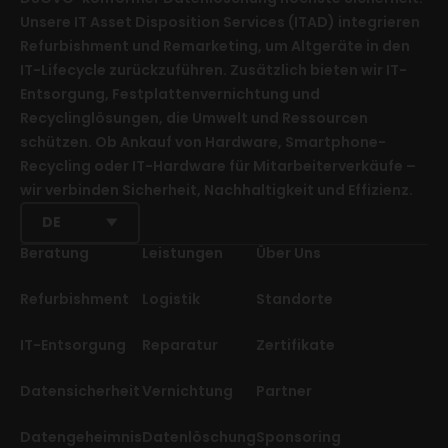
Unsere IT Asset Disposition Services (ITAD) integrieren
Refurbishment und Remarketing, um Altgeräte in den
IT-Lifecycle zurückzuführen. Zusätzlich bieten wir IT-
Entsorgung, Festplattenvernichtung und
Recyclinglösungen, die Umwelt und Ressourcen
schützen. Ob Ankauf von Hardware, Smartphone-
Recycling oder IT-Hardware für Mitarbeiterverkäufe –
wir verbinden Sicherheit, Nachhaltigkeit und Effizienz.
DE
Beratung
Leistungen
Über Uns
Refurbishment
Logistik
Standorte
IT-Entsorgung
Reparatur
Zertifikate
Datensicherheit
Vernichtung
Partner
Datengeheimnis
Datenlöschung
Sponsoring