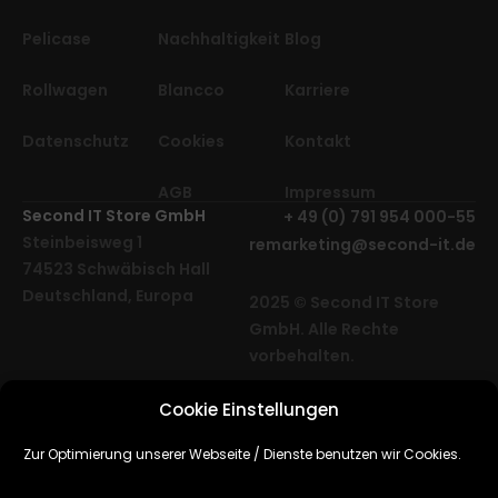
Pelicase
Nachhaltigkeit
Blog
Rollwagen
Blancco
Karriere
Datenschutz
Cookies
Kontakt
AGB
Impressum
Second IT Store GmbH
+ 49 (0) 791 954 000-55
Steinbeisweg 1
remarketing@second-it.de
74523 Schwäbisch Hall
Deutschland, Europa
2025 © Second IT Store
GmbH. Alle Rechte
vorbehalten.
Cookie Einstellungen
Cube Media | Agentur für
Webdesign,
Zur Optimierung unserer Webseite / Dienste benutzen wir Cookies.
Softwareentwicklung & SEO
Hamburg