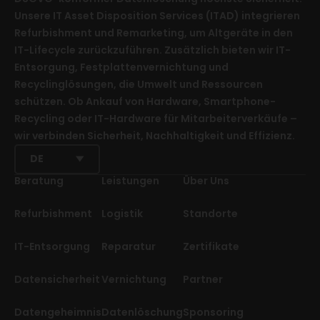
Unsere IT Asset Disposition Services (ITAD) integrieren
Refurbishment und Remarketing, um Altgeräte in den
IT-Lifecycle zurückzuführen. Zusätzlich bieten wir IT-
Entsorgung, Festplattenvernichtung und
Recyclinglösungen, die Umwelt und Ressourcen
schützen. Ob Ankauf von Hardware, Smartphone-
Recycling oder IT-Hardware für Mitarbeiterverkäufe –
wir verbinden Sicherheit, Nachhaltigkeit und Effizienz.
DE
Beratung
Leistungen
Über Uns
Refurbishment
Logistik
Standorte
IT-Entsorgung
Reparatur
Zertifikate
Datensicherheit
Vernichtung
Partner
Datengeheimnis
Datenlöschung
Sponsoring