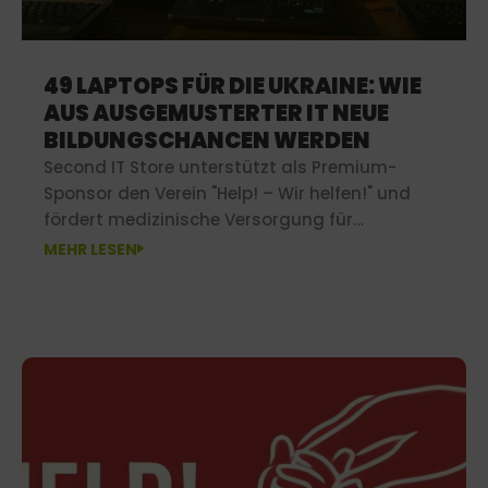
49 LAPTOPS FÜR DIE UKRAINE: WIE
AUS AUSGEMUSTERTER IT NEUE
BILDUNGSCHANCEN WERDEN
Second IT Store unterstützt als Premium-
Sponsor den Verein "Help! – Wir helfen!" und
fördert medizinische Versorgung für
Bedürftige in ärmeren Regionen.
MEHR LESEN