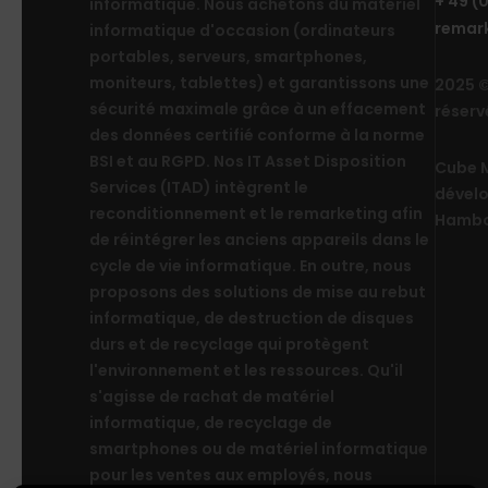
+ 49 (
informatique. Nous achetons du matériel
remar
informatique d'occasion (ordinateurs
portables, serveurs, smartphones,
moniteurs, tablettes) et garantissons une
2025 ©
sécurité maximale grâce à un effacement
réserv
des données certifié conforme à la norme
BSI et au RGPD. Nos IT Asset Disposition
Cube M
Services (ITAD) intègrent le
dévelo
reconditionnement et le remarketing afin
Hamb
de réintégrer les anciens appareils dans le
cycle de vie informatique. En outre, nous
proposons des solutions de mise au rebut
informatique, de destruction de disques
durs et de recyclage qui protègent
l'environnement et les ressources. Qu'il
s'agisse de rachat de matériel
informatique, de recyclage de
smartphones ou de matériel informatique
pour les ventes aux employés, nous