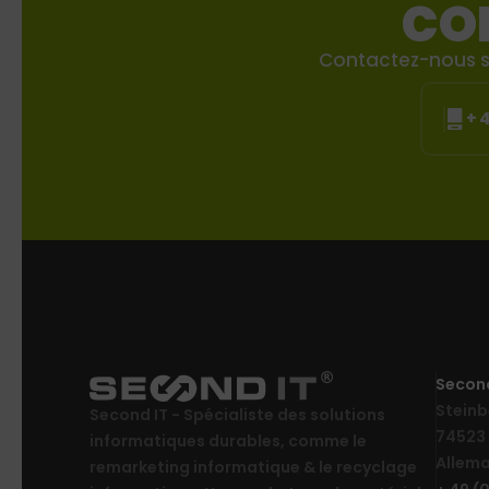
CO
Contactez-nous si
+ 
Secon
Steinb
Second IT - Spécialiste des solutions
74523 
informatiques durables, comme le
Allema
remarketing informatique & le recyclage