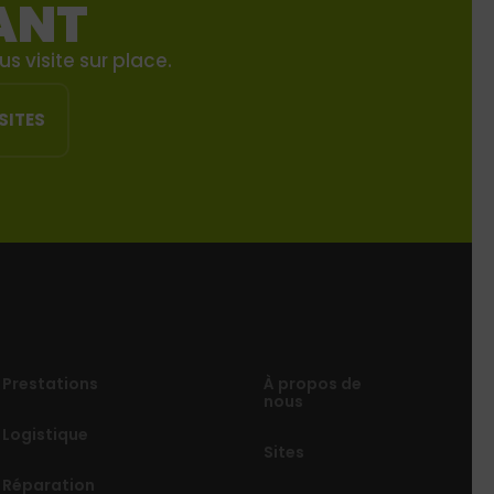
ANT
 visite sur place.
SITES
Prestations
À propos de
nous
Logistique
Sites
Réparation