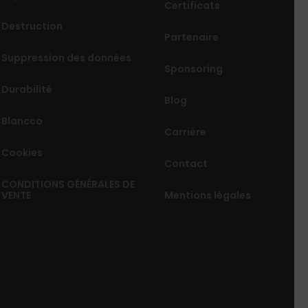
Certificats
Destruction
Partenaire
Suppression des données
Sponsoring
Durabilité
Blog
Blancco
Carrière
Cookies
Contact
CONDITIONS GÉNÉRALES DE
VENTE
Mentions légales