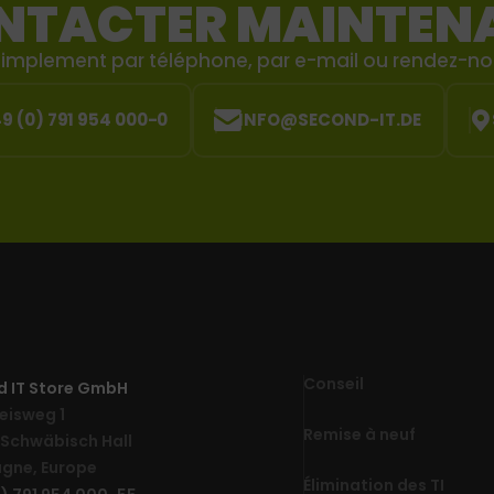
NTACTER MAINTEN
mplement par téléphone, par e-mail ou rendez-nous
49 (0) 791 954 000-0
INFO@SECOND-IT.DE
Conseil
d IT Store GmbH
eisweg 1
Remise à neuf
Schwäbisch Hall
gne, Europe
Élimination des TI