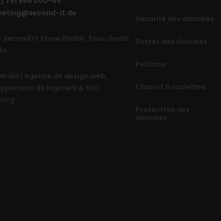
0) 791 954 000-55
keting@second-it.de
Sécurité des données
 Second IT Store GmbH. Tous droits
Secret des données
és.
Pelicase
edia | Agence de design web,
Chariot à roulettes
ppement de logiciels & SEO
ourg
Protection des
données