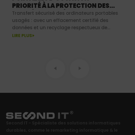
PRIORITÉ À LA PROTECTION DES
DONNÉES & AU DÉVELOPPEMENT
Transfert sécurisé des ordinateurs portables
DURABLE
usagés : avec un effacement certifié des
données et un recyclage respectueux de
l'environnement, vous protégez vos données
LIRE PLUS
tout en agissant durablement.
Second IT - Spécialiste des solutions informatiques
durables, comme le remarketing informatique & le