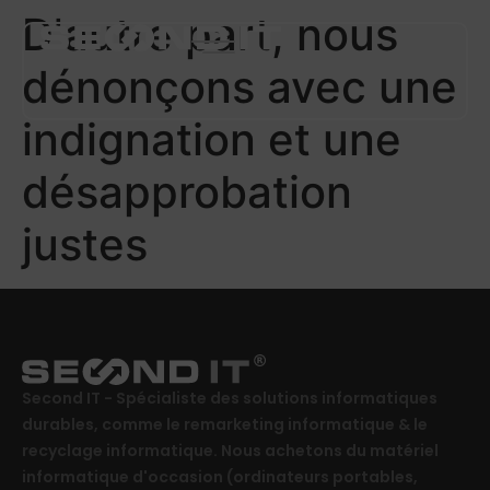
D'autre part, nous
dénonçons avec une
indignation et une
désapprobation
PRESTATIONS
justes
À PROPOS DE NOUS
BLOG
CARRIÈRE
Second IT - Spécialiste des solutions informatiques
PLUS
durables, comme le remarketing informatique & le
recyclage informatique. Nous achetons du matériel
informatique d'occasion (ordinateurs portables,