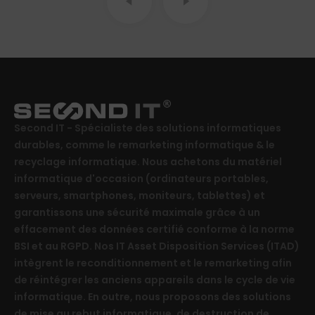
Second IT - Spécialiste des solutions informatiques
durables, comme le remarketing informatique & le
recyclage informatique. Nous achetons du matériel
informatique d'occasion (ordinateurs portables,
serveurs, smartphones, moniteurs, tablettes) et
garantissons une sécurité maximale grâce à un
effacement des données certifié conforme à la norme
BSI et au RGPD. Nos IT Asset Disposition Services (ITAD)
intègrent le reconditionnement et le remarketing afin
de réintégrer les anciens appareils dans le cycle de vie
informatique. En outre, nous proposons des solutions
de mise au rebut informatique, de destruction de