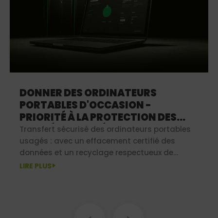
DONNER DES ORDINATEURS
PORTABLES D'OCCASION -
PRIORITÉ À LA PROTECTION DES
DONNÉES & AU DÉVELOPPEMENT
Transfert sécurisé des ordinateurs portables
DURABLE
usagés : avec un effacement certifié des
données et un recyclage respectueux de
l'environnement, vous protégez vos données
LIRE PLUS
tout en agissant durablement.