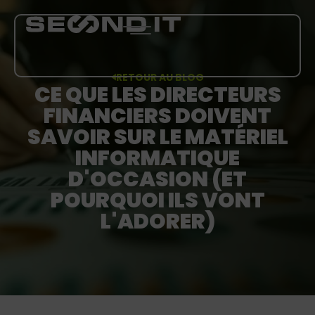
RETOUR AU BLOG
CE QUE LES DIRECTEURS
FINANCIERS DOIVENT
PRESTATIONS
SAVOIR SUR LE MATÉRIEL
À PROPOS DE NOUS
INFORMATIQUE
D'OCCASION (ET
BLOG
POURQUOI ILS VONT
L'ADORER)
CARRIÈRE
PLUS